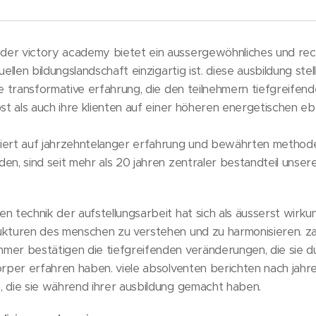
der victory academy bietet ein aussergewöhnliches und rec
uellen bildungslandschaft einzigartig ist. diese ausbildung stell
ne transformative erfahrung, die den teilnehmern tiefgreifend
bst als auch ihre klienten auf einer höheren energetischen e
iert auf jahrzehntelanger erfahrung und bewährten methoden.
den, sind seit mehr als 20 jahren zentraler bestandteil unse
n technik der aufstellungsarbeit hat sich als äusserst wirku
ukturen des menschen zu verstehen und zu harmonisieren. zah
hmer bestätigen die tiefgreifenden veränderungen, die sie 
körper erfahren haben. viele absolventen berichten nach jahr
, die sie während ihrer ausbildung gemacht haben.