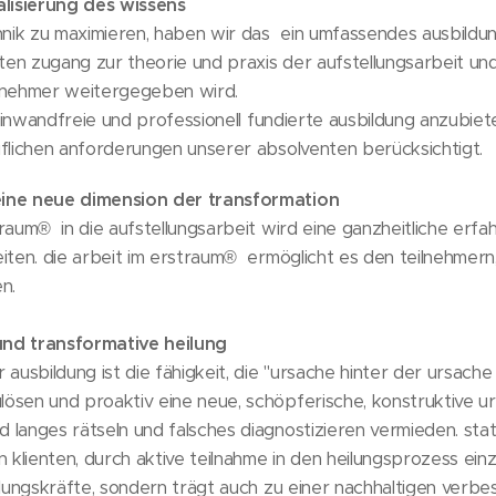
lisierung des wissens
chnik zu maximieren, haben wir das ein umfassendes ausbildun
rten zugang zur theorie und praxis der aufstellungsarbeit und 
ilnehmer weitergegeben wird.
h einwandfreie und professionell fundierte ausbildung anzubiet
uflichen anforderungen unserer absolventen berücksichtigt.
eine neue dimension der transformation
raum® in die aufstellungsarbeit wird eine ganzheitliche erfa
iten. die arbeit im erstraum® ermöglicht es den teilnehmern, 
n.
und transformative heilung
 ausbildung ist die fähigkeit, die "ursache hinter der ursache
ösen und proaktiv eine neue, schöpferische, konstruktive ur
 langes rätseln und falsches diagnostizieren vermieden. sta
n klienten, durch aktive teilnahme in den heilungsprozess ei
eilungskräfte, sondern trägt auch zu einer nachhaltigen verb