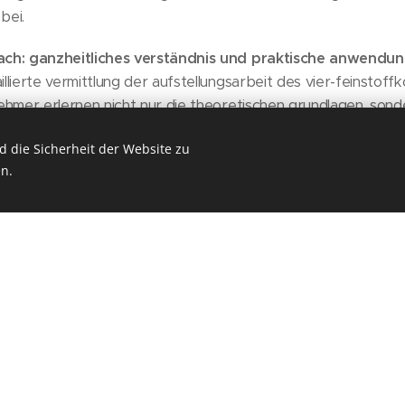
bei.
ach: ganzheitliches verständnis und praktische anwendu
llierte vermittlung der aufstellungsarbeit des vier-feinstof
ehmer erlernen nicht nur die theoretischen grundlagen, sond
ationen, die eine der effektivsten und effizientesten metho
 die Sicherheit der Website zu
iese praxisnahe schulung befähigt die absolventen, die zugr
n.
lienten präzise zu identifizieren.
hulung und das umfassende wissen zur aufstellungsarbeit 
um® werden die absolventen nicht nur zu kompetenten coa
m weg zur persönlichen und spirituellen entfaltung ihrer 