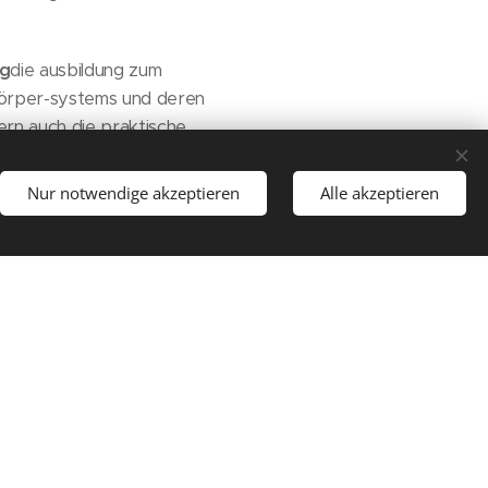
ng
die ausbildung zum
fkörper-systems und deren
ern auch die praktische
den zur aufstellung der
unde liegenden ursachen von
Nur notwendige akzeptieren
Alle akzeptieren
der feinstoffkörper sowie
ches, sondern auch zu
klienten.