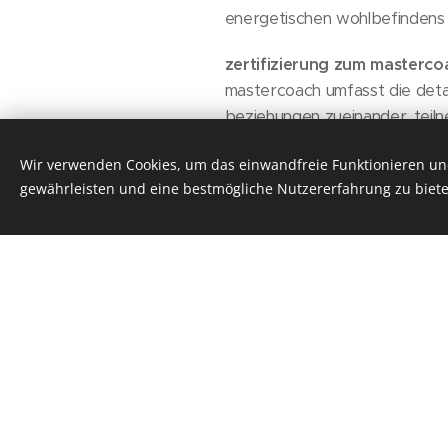
energetischen wohlbefindens 
zertifizierung zum masterco
mastercoach umfasst die detai
beziehungen zueinander. teiln
durchführung von akasha-medit
Wir verwenden Cookies, um das einwandfreie Funktionieren und
feinstoffkörper darstellen. d
gewährleisten und eine bestmögliche Nutzererfahrung zu biete
problemen in ihrer arbeit mit k
durch die professionelle sc
die integration des erstra
erfahrenen begleitern auf de