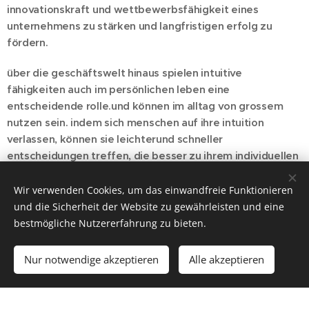
innovationskraft und wettbewerbsfähigkeit eines
unternehmens zu stärken und langfristigen erfolg zu
fördern.
über die geschäftswelt hinaus spielen intuitive
fähigkeiten auch im persönlichen leben eine
entscheidende rolle.
und können
im
alltag
von gro
ss
em
nutzen sein. indem sich
menschen
auf ihre intuition
verlassen, können
sie
leichter
und schneller
entscheidungen treffen, die besser zu ihrem individuellen
lebensweg passen.
so erreichen sie einfacher und früher
ihre lebensziele und können ihre visionen manifestieren
Wir verwenden Cookies, um das einwandfreie Funktionieren
und leben.
und die Sicherheit der Website zu gewährleisten und eine
bestmögliche Nutzererfahrung zu bieten.
die entwicklung intuitiver fähigkeiten ermöglichet es den
menschen, besser auf ihre eigenen bedürfnisse und die
Nur notwendige akzeptieren
Alle akzeptieren
bedürfnisse anderer zu achten, was zu einer gesteigerten
empathie, zwischenmenschlichen beziehungen und
allgemeinem wohlbefinden führen kann.